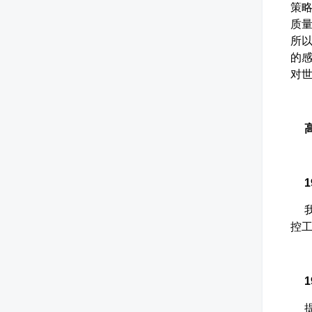
策
质量
所
的
对
19
我
控
19
提