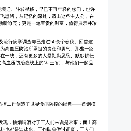
境迁、斗转星移，早已不再年轻的您们，也许
放飞思绪，从记忆的深处，请出这些主人公，在
，动听嘹亮；更是一笔宝贵的财富，值得展示并珍
治及流行病学调查却已走过50余个春秋。回首这
们为高血压防治所承担的责任和勇气。那些一路
斗在一线，还有更多的人是勤勤恳恳、默默耕耘
在高血压防治战线上的“斗士”们，与他们一起品
血压防控工作创造了世界慢病防控的经典——首钢模
发现，抽烟喝酒对于工人们来说是常事；而上高
饮料也都是淡盐水。工作队曾做过调查，工人们