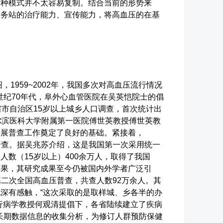
这种模式并不太容易复制。结合当前的形势来
服务站的治疗能力、宣传能力，将高血压的在基
959~2002年，我国多次对高血压流行情况
世纪70年代，阜外心血管医院在吴英恺院士的倡
省市自治区15岁以上城乡人口调查，首次统计出
尔滨医科大学附属第一医院傅世英教授傅世英教
开展普查工作奠定了良好的基础。紧接着，
性普查。据吴兆苏介绍，这是我国第一次采用统一
数（15岁以上）400余万人，取得了我国
结果，其研究成果至今仍被国内外学者广泛引
了第二次全国高血压普查，共查人数92万余人。其
深有感触，“这次采取的是取样城、乡各半的办
行病学教授何观清提倡下，各省陆续建立了疾病
同长期数据信息的收集分析，为修订人群预防保健