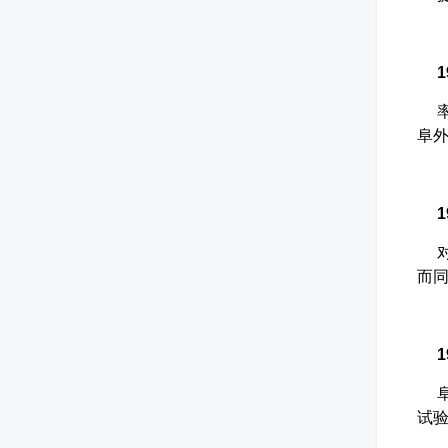
19
率先
阜外
19
对在
而
19
阜
试