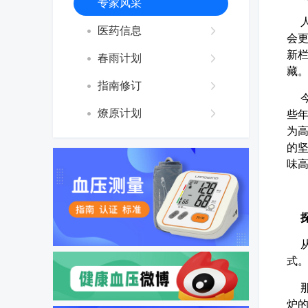
专家风采
人
医药信息
会
新
春雨计划
藏
指南修订
今年
燎原计划
些
为
的坚
味
探
从1
式
那
炉