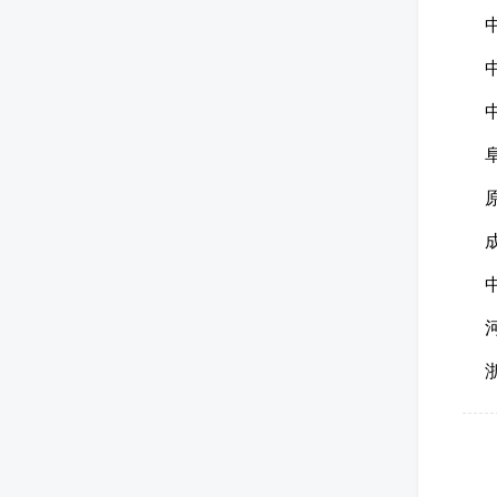
中
中
中
阜
原
成
中
河
浙