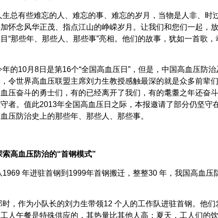
生总有些难忘的人、难忘的事、难忘的岁月，当物是人非、时过
更加怀念风华正茂、指点江山的峥嵘岁月。让我们和您们一起，
栏目“那些年、那些人、那些事”亮相。他们的故事，犹如一首歌
。
的10月8日是第16个“全国高血压日”，但是，中国高血压防
年，令世界高血压联盟主席刘力生教授感触最深的就是众多前辈
高血压奋斗的勇士们，有的已经离开了我们，有的耄耋之年还奋
守者。值此2013年全国高血压日之际，本报邀请了部分仍坚守
高血压防治史上的那些年、那些人、那些事。
索高血压防治的“首钢模式”
969 年进驻首钢到1999年首钢搬迁，整整30 年，我国高
。
时，作为小队长的刘力生带领12 个人的工作队进驻首钢。他们
的工人午餐是特殊供应的，其热量比其他人高；夏天，工人们的