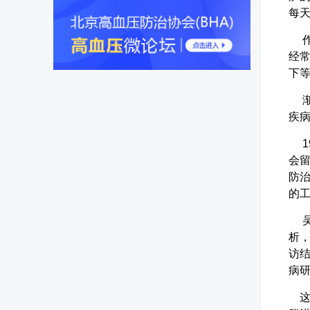
每天
作
经
下等
渐渐
疾
19
会
防
的工
吴锡
析，
访结
病
这