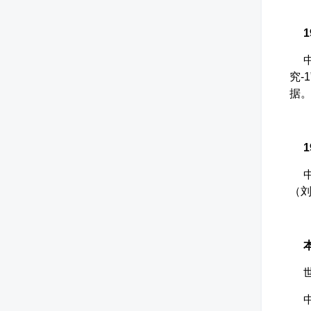
19
中
究-
据
19
中
（刘
本
世
中