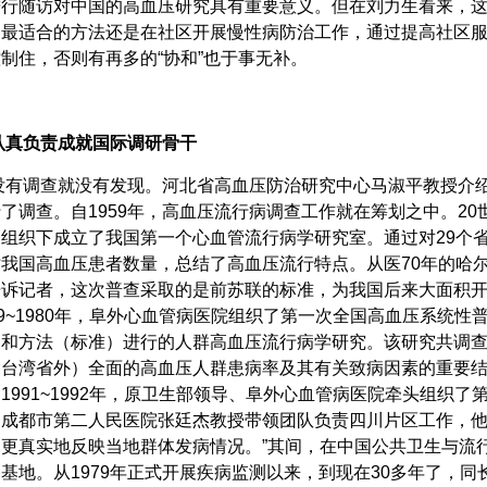
进行随访对中国的高血压研究具有重要意义。但在刘力生看来，
，最适合的方法还是在社区开展慢性病防治工作，通过提高社区
控制住，否则有再多的“协和”也于事无补。
真负责成就国际调研骨干
调查就没有发现。河北省高血压防治研究中心马淑平教授介绍，1
了调查。自1959年，高血压流行病调查工作就在筹划之中。20
组织下成立了我国第一个心血管流行病学研究室。通过对29个
时我国高血压患者数量，总结了高血压流行特点。从医70年的哈
告诉记者，这次普查采取的是前苏联的标准，为我国后来大面积
79~1980年，阜外心血管病医院组织了第一次全国高血压系统
和方法（标准）进行的人群高血压流行病学研究。该研究共调查人
除台湾省外）全面的高血压人群患病率及其有关致病因素的重要
1991~1992年，原卫生部领导、阜外心血管病医院牵头组织
，成都市第二人民医院张廷杰教授带领团队负责四川片区工作，他
，更真实地反映当地群体发病情况。”其间，在中国公共卫生与流
基地。从1979年正式开展疾病监测以来，到现在30多年了，