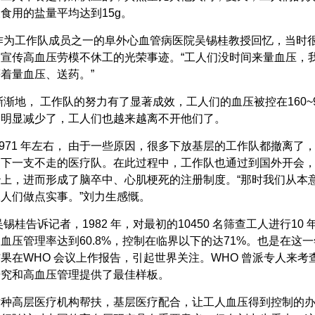
食用的盐量平均达到15g。
为工作队成员之一的阜外心血管病医院吴锡桂教授回忆，当时很
常宣传高血压劳模不休工的光荣事迹。“工人们没时间来量血压，
着量血压、送药。”
地， 工作队的努力有了显著成效，工人们的血压被控在160~90 m
病明显减少了，工人们也越来越离不开他们了。
71 年左右， 由于一些原因，很多下放基层的工作队都撤离了
留下一支不走的医疗队。在此过程中，工作队也通过到国外开会
治上，进而形成了脑卒中、心肌梗死的注册制度。“那时我们从本
人们做点实事。”刘力生感慨。
桂告诉记者，1982 年，对最初的10450 名筛查工人进行10
血压管理率达到60.8%，控制在临界以下的达71%。也是在这一
果在WHO 会议上作报告，引起世界关注。WHO 曾派专人来
研究和高血压管理提供了最佳样板。
种高层医疗机构帮扶，基层医疗配合，让工人血压得到控制的办法