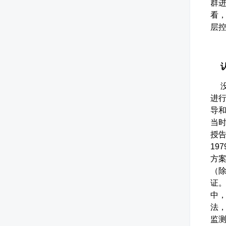
群
看
层
认
没有
进行
导和
当
授
19
方案
（
证。
中
法
监测