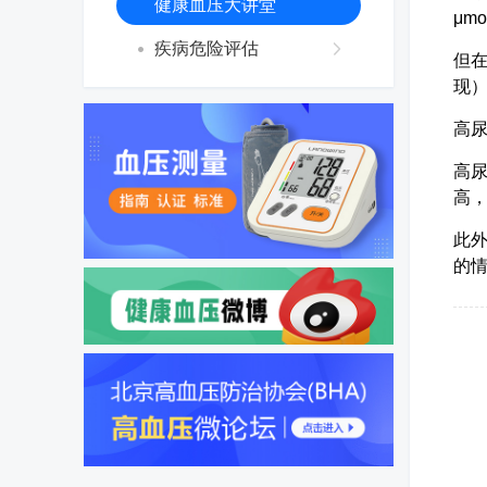
健康血压大讲堂
μm
疾病危险评估
但
现
高
高
高
此
的